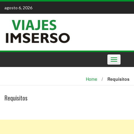
Skip
agosto 6, 2026
to
content
Toggle
navigation
Home
/
Requisitos
Requisitos