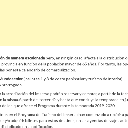
ción de manera escalonada
pero, en ningún caso, afecta a la distribución d
 provincia en función de la población mayor de 65 años. Por tanto, las o
das por este calendario de comercialización.
Mundosenior
(los lotes 1 y 3 de costa peninsular y turismo de interior)
o prorrogado.
 la acreditación del Imserso podrán reservar y comprar, a partir de la fec
en la misma.A partir del tercer día y hasta que concluya la temporada en ju
no de los que ofrece el Programa durante la temporada 2019-2020.
inos en el Programa de Turismo del Imserso han comenzado a recibir a pa
ar y/o adquirir billetes para estos destinos, en las agencias de viajes aut
día indicado en la notificación.