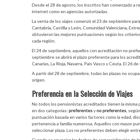
Desde el 28 de agosto, los inscritos han comenzado a rec
internet como en agencias autorizadas.
La venta de los viajes comenzó el 23 de septiembre par
Cantabria, Castilla y León, Comunidad Valenciana, Extre
obtuvieron las mejores puntuaciones según los criterios 
cada región.
El 24 de septiembre, aquellos con acreditación no pref
septiembre se abrirá el plazo preferente para los acredit
Canarias, La Rioja, Navarra, País Vasco y Ceuta. El 26 d
A partir del 28 de septiembre, todas las plazas no ocupa
origen.
Preferencia en la Selección de Viajes
No todos los pensionistas acreditados tienen la misma pri
en dos categorías:
preferentes
y
no preferentes
, según
puntuación basada en varios factores como la edad, dis
pertenencia a familia numerosa. Aquellos con mayor pun
seleccionar plaza. Los no preferentes deben elegir entre
Cuando se anuncian las fechas de comercialización de lo