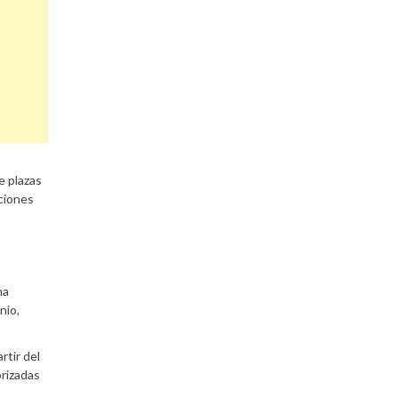
e plazas
pciones
ha
nio,
rtir del
orizadas