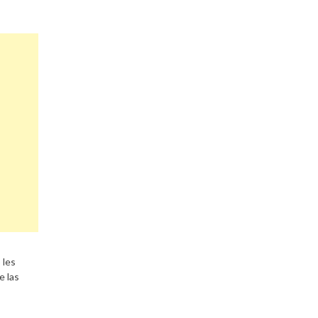
 les
e las