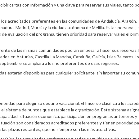
ibir cartas con información y una clave para reservar sus viajes, tanto p
a los acreditados preferentes en las comunidades de Andalucía, Aragón,
madura, Madrid, Murcia y la ciudad autónoma de Melilla. Estas personas,
de evaluación del programa, tienen prioridad para reservar viajes el prim
erente de las mismas comunidades podrán empezar a hacer sus reservas. 
ados en Asturias, Castilla-La Mancha, Cataluña, Galicia, Islas Baleares, Is
e septiembre se ampliará a los no preferentes de esas regiones.
das estarán disponibles para cualquier solicitante, sin importar su comu
oridad para elegir su destino vacacional. El Imserso clasifica a los acre
 el sistema de puntos que establece la organización. Este sistema asign
capacidad, situación económica, participación en programas anteriores y
tuación son considerados acreditados preferentes y tienen prioridad pa
 las plazas restantes, que no siempre son las más atractivas.
s viajes, los acreditados preferentes pueden adquirirlos un día antes que