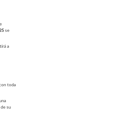
e
25
se
tirá a
 con toda
 una
 de su