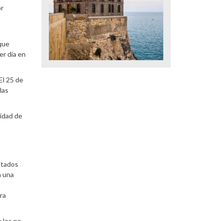
or
 que
er día en
El 25 de
las
nidad de
ditados
a una
ra
 los no